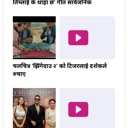
तिम्लाई के थाहा छ’ गीत सार्वजनिक
चलचित्र ‘झिँगेदाउ २’ को टिजरलाई दर्शकले
रुचाए