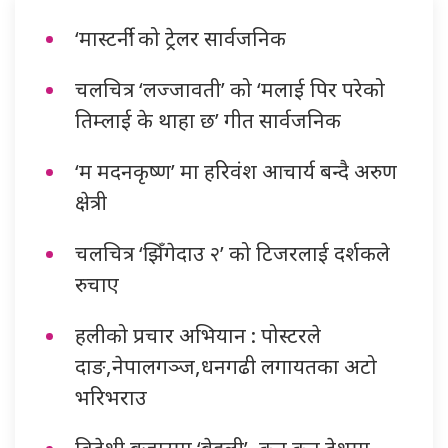
‘मास्टर्नी’ को ट्रेलर सार्वजनिक
चलचित्र ‘लज्जावती’ को ‘मलाई पिर परेको
तिम्लाई के थाहा छ’ गीत सार्वजनिक
‘म मदनकृष्ण’ मा हरिवंश आचार्य बन्दै अरुण
क्षेत्री
चलचित्र ‘झिँगेदाउ २’ को टिजरलाई दर्शकले
रुचाए
हलीको प्रचार अभियान : पोस्टरले
दाङ,नेपालगञ्ज,धनगढी लगायतका अटो
भरिभराउ
विदेशी बजारमा ‘बेहुली’, कुन कुन देशमा