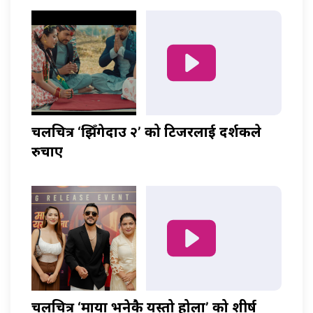
चलचित्र ‘झिँगेदाउ २’ को टिजरलाई दर्शकले
रुचाए
चलचित्र ‘माया भनेकै यस्तो होला’ को शीर्ष