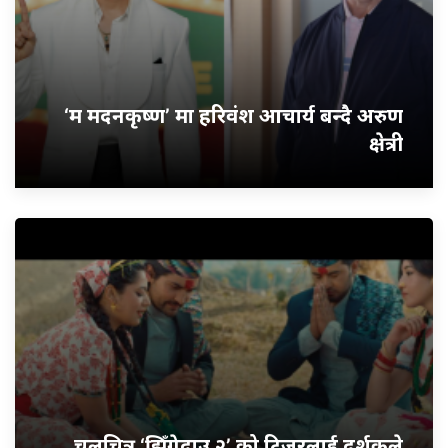
‘म मदनकृष्ण’ मा हरिवंश आचार्य बन्दै अरुण
क्षेत्री
चलचित्र ‘झिँगेदाउ २’ को टिजरलाई दर्शकले