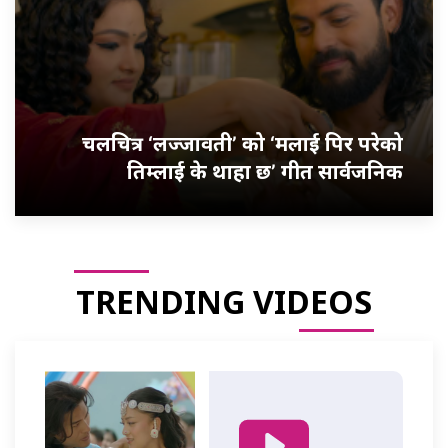
चलचित्र ‘लज्जावती’ को ‘मलाई पिर परेको
तिम्लाई के थाहा छ’ गीत सार्वजनिक
TRENDING VIDEOS