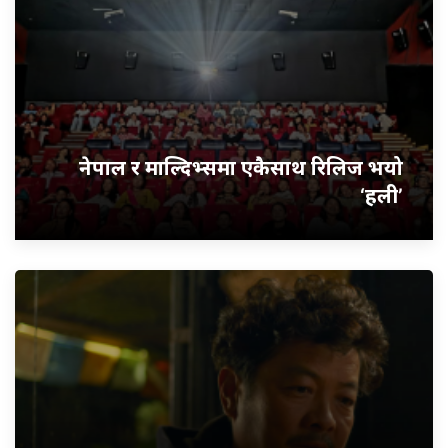
नेपाल र माल्दिभ्समा एकैसाथ रिलिज भयो
‘हली’