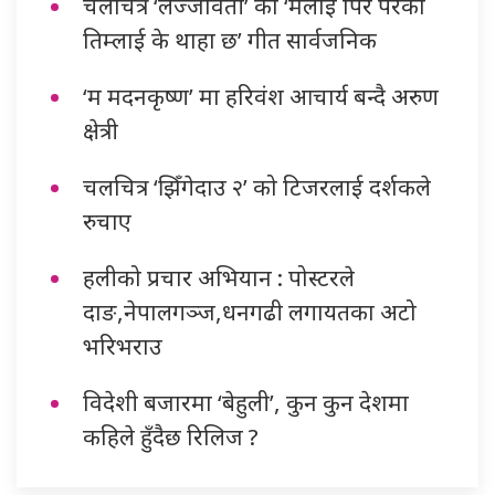
चलचित्र ‘लज्जावती’ को ‘मलाई पिर परेको
तिम्लाई के थाहा छ’ गीत सार्वजनिक
‘म मदनकृष्ण’ मा हरिवंश आचार्य बन्दै अरुण
क्षेत्री
चलचित्र ‘झिँगेदाउ २’ को टिजरलाई दर्शकले
रुचाए
हलीको प्रचार अभियान : पोस्टरले
दाङ,नेपालगञ्ज,धनगढी लगायतका अटो
भरिभराउ
विदेशी बजारमा ‘बेहुली’, कुन कुन देशमा
कहिले हुँदैछ रिलिज ?