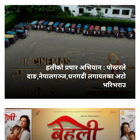
हलीको प्रचार अभियान : पोस्टरले
दाङ,नेपालगञ्ज,धनगढी लगायतका अटो
भरिभराउ