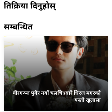
प्रतिक्रिया दिनुहोस्
सम्बन्धित
वीरगञ्ज पुगेर नयाँ चलचित्रबारे धिरज मगरको
यस्तो खुलासा