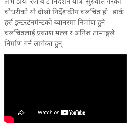
लभ डायारिज बाट निर्देशन यात्रा सुरुवात गरेका
चौधरीको यो दोश्रो निर्देशकीय चलचित्र हो। डार्क
हर्स इन्टरटेनमेन्टको ब्यानरमा निर्माण हुने
चलचित्रलाई प्रकाश मल्ल र अनिश तामाङ्गले
निर्माण गर्न लागेका हुन्।