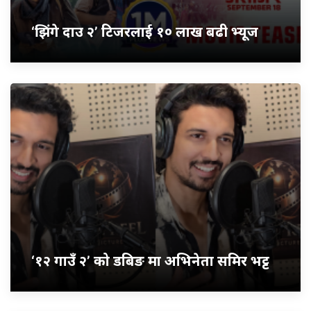
‘झिंगे दाउ २’ टिजरलाई १० लाख बढी भ्यूज
‘१२ गाउँ २’ को डबिङ मा अभिनेता समिर भट्ट