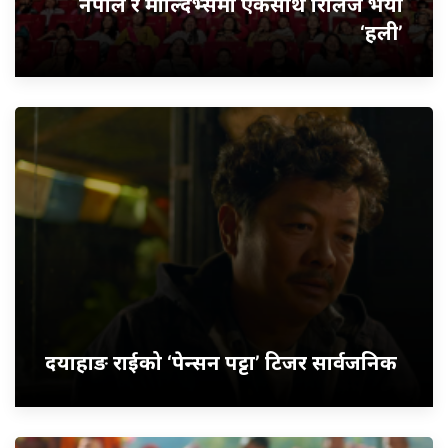
नेपाल र माल्दिभ्समा एकैसाथ रिलिज भयो
‘हली’
दयाहाङ राईको ‘पेन्सन पट्टा’ टिजर सार्वजनिक