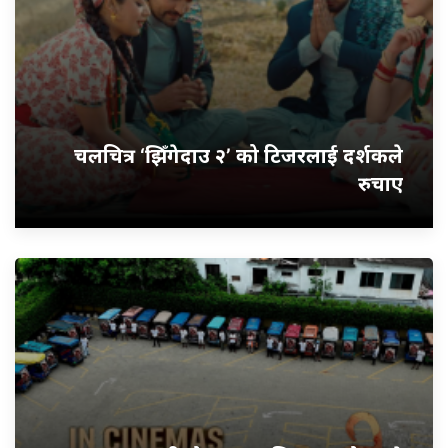
चलचित्र ‘झिँगेदाउ २’ को टिजरलाई दर्शकले
रुचाए