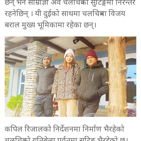
छन् भने साम्राज्ञी अव चलचित्रको सुटिङ्गमा निरन्तर
रहनेछिन् । यी दुईको साथमा चलचित्रमा विजय
बराल मुख्य भूमिकामा रहेका छन्।
कपिल रिजालको निर्देशनमा निर्माण भैरहेको
चलचित्रको यतिबेला पर्वतमा सुटिङ्ग भैरहेको छ।