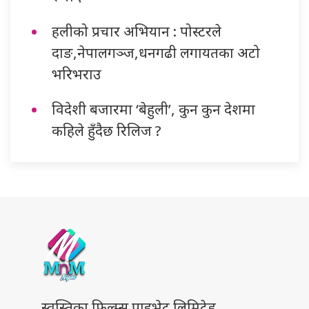
हलीको प्रचार अभियान : पोस्टरले
दाङ,नेपालगञ्ज,धनगढी लगायतका अटो
भरिभराउ
विदेशी बजारमा ‘बेहुली’, कुन कुन देशमा
कहिले हुँदैछ रिलिज ?
स्वस्तिका फिल्म्स प्राइभेट लिमिटेड