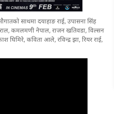
ा सौगातको साथमा दयाहाङ राई, उपासना सिंह
य बराल, कमलमणी नेपाल, राजन खतिवडा, विल्सन
्रकाश घिमिरे, कविता आले, रविन्द्र झा, रियर राई,