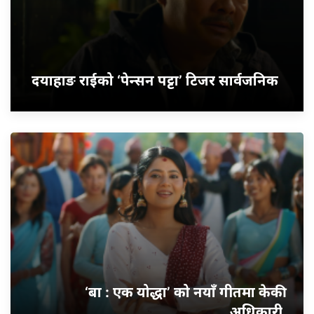
दयाहाङ राईको ‘पेन्सन पट्टा’ टिजर सार्वजनिक
‘बा : एक योद्धा’ को नयाँ गीतमा केकी
अधिकारी