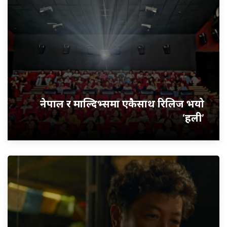
नेपाल र माल्दिभ्समा एकैसाथ रिलिज भयो
‘हली’