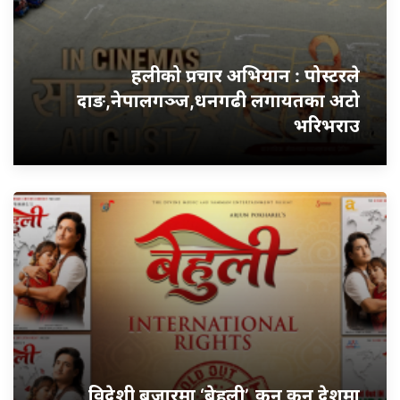
हलीको प्रचार अभियान : पोस्टरले
दाङ,नेपालगञ्ज,धनगढी लगायतका अटो
भरिभराउ
विदेशी बजारमा ‘बेहुली’, कुन कुन देशमा