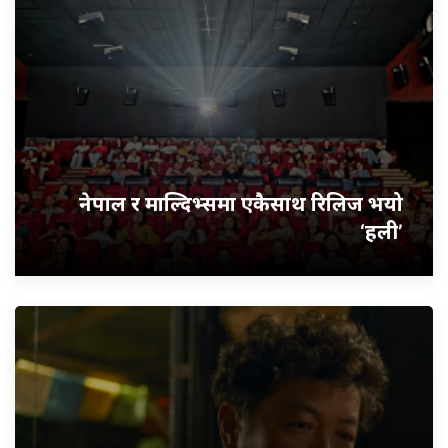
नेपाल र माल्दिभ्समा एकैसाथ रिलिज भयो
‘हली’