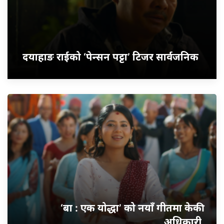
दयाहाङ राईको ‘पेन्सन पट्टा’ टिजर सार्वजनिक
‘बा : एक योद्धा’ को नयाँ गीतमा केकी
अधिकारी