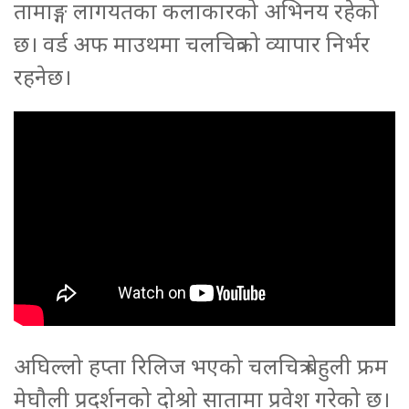
तामाङ्ग लागयतका कलाकारको अभिनय रहेको
छ। वर्ड अफ माउथमा चलचित्रको व्यापार निर्भर
रहनेछ।
अघिल्लो हप्ता रिलिज भएको चलचित्र बेहुली फ्रम
मेघौली प्रदर्शनको दोश्रो सातामा प्रवेश गरेको छ।