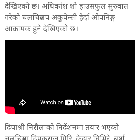
देखिएको छ। अधिकांश शो हाउसफुल सुरुवात
गरेको चलचित्रलप अकुपेन्सी हेर्दा ओपनिङ्ग
आक्रामक हुने देखिएको छ।
दिपाश्री निरौलाको निर्देशनमा तयार भएको
चलचित्रमा दिपकराज गिरि, केदार घिमिरे, बर्षा