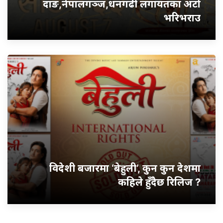
दाङ,नेपालगञ्ज,धनगढी लगायतका अटो
भरिभराउ
विदेशी बजारमा ‘बेहुली’, कुन कुन देशमा
कहिले हुँदैछ रिलिज ?