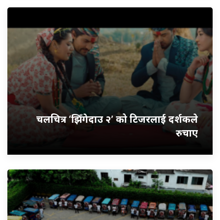
चलचित्र ‘झिँगेदाउ २’ को टिजरलाई दर्शकले
रुचाए