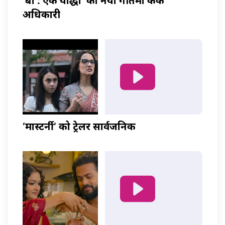
‘बा : एक योद्धा’ को नयाँ गीतमा केकी
अधिकारी
‘मास्टर्नी’ को ट्रेलर सार्वजनिक