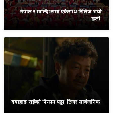
नेपाल र माल्दिभ्समा एकैसाथ रिलिज भयो
‘हली’
दयाहाङ राईको ‘पेन्सन पट्टा’ टिजर सार्वजनिक