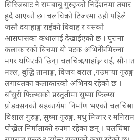
सिरिजबाट नै रामबाबु गुरुङ्गको निर्देशनमा तयार
हुदै आएको छ। चलचित्रको टिजरमा उही पहिले
जस्तै दयाहाङ्ग राईको विवाह र यसको
आसपासका कथालाई देखाईएको छ । पुराना
कलाकारको बिचमा यो पटक अभिनेत्री मिरुना
मगर थपिएकी छिन्। चलचित्र दयाहाँङ्ग राई, सौगात
मल्ल, बुद्धि तामाङ्ग, विजय बराल ,गउमाया गुरुङ्ग
लगायतका कलाकारको अभिनय रहेको छ ।
बाँसुरी फिल्म्सको प्रस्तुतीमा सुष्मा फिल्म्स
प्रोडक्सनको सहकार्यमा निर्माण भएको चलचित्रमा
विशाल गुरुङ्ग, सुष्मा गुरुङ्ग, मधु मिजार र मनिराम
पोख्रेल निर्माताको रुपमा रहेका छन् । चलचित्रमा
रामबाबु गुरुङ्ग र उप्रेन्द्र सुब्बाको कथा रहेको छ।