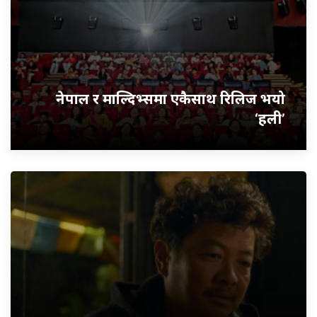
नेपाल र माल्दिभ्समा एकैसाथ रिलिज भयो
‘हली’