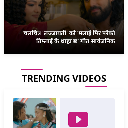
चलचित्र ‘लज्जावती’ को ‘मलाई पिर परेको
तिम्लाई के थाहा छ’ गीत सार्वजनिक
TRENDING VIDEOS