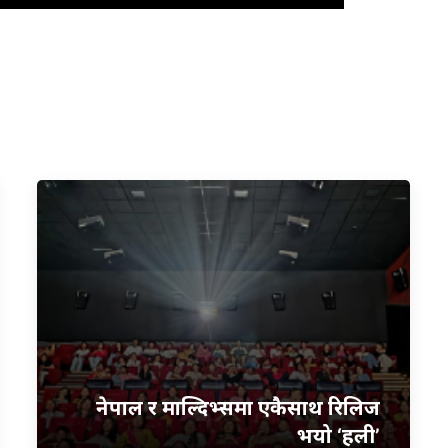
नेपाल र माल्दिभ्समा एकैसाथ रिलिज
भयो ‘हली’