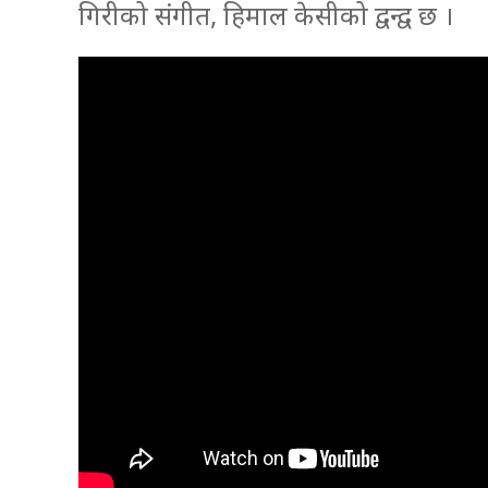
गिरीको संगीत, हिमाल केसीको द्वन्द्व छ ।