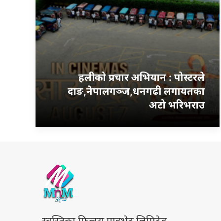
हलीको प्रचार अभियान : पोस्टरले
दाङ,नेपालगञ्ज,धनगढी लगायतका
अटो भरिभराउ
स्वस्तिका फिल्म्स प्राइभेट लिमिटेड