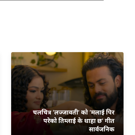
चलचित्र ‘लज्जावती’ को ‘मलाई पिर
परेको तिम्लाई के थाहा छ’ गीत
सार्वजनिक