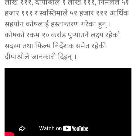
लाख १११, दीपाश्रीले १ लाख १११, निर्मलले ५१
हजार १११ र स्वस्तिमाले ५१ हजार १११ आर्थिक
सहयोग कोषलाई हस्तान्तरण गरेका हुन् ।
कोषको रकम १० करोड पुर्‍याउने लक्ष्य रहेको
सदस्य तथा फिल्म निर्देशक समेत रहेकी
दीपाश्रीले जानकारी दिइन् ।