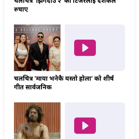
चलचित्र ‘झिँगेदाउ २’ को टिजरलाई दर्शकले
रुचाए
चलचित्र ‘माया भनेकै यस्तो होला’ को शीर्ष
गीत सार्वजनिक