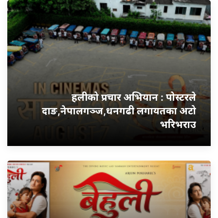
हलीको प्रचार अभियान : पोस्टरले
दाङ,नेपालगञ्ज,धनगढी लगायतका अटो
भरिभराउ