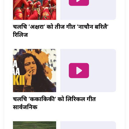
चलचित्र ‘अक्षरा’ को तीज गीत ‘नाचौन बरिलै’
रिलिज
चलचित्र ‘ककाकिकी’ को लिरिकल गीत
सार्वजनिक