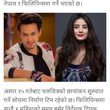
नेपाल र फिलिपिन्समा गर्ने भएको छ।
असार १५ गतेबाट चलचित्रको छायांकन सुरुवात
गर्ने सोचमा निर्माण टिम रहेको छ। फिलिपिन्समा
झन्डै १ महिनाको समय बसेर निर्देशक दिपक