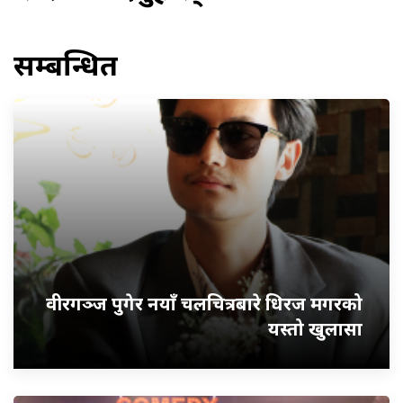
सम्बन्धित
वीरगञ्ज पुगेर नयाँ चलचित्रबारे धिरज मगरको
यस्तो खुलासा