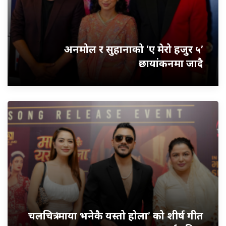
अनमोल र सुहानाको ‘ए मेरो हजुर ५’
छायांकनमा जादै
चलचित्र ‘माया भनेकै यस्तो होला’ को शीर्ष गीत