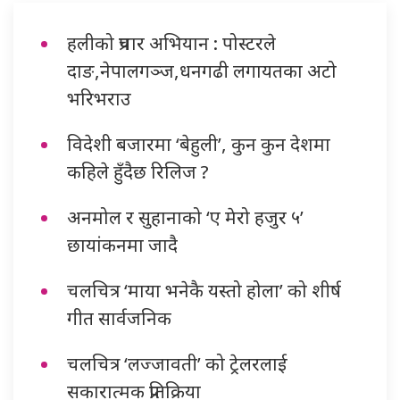
हलीको प्रचार अभियान : पोस्टरले
दाङ,नेपालगञ्ज,धनगढी लगायतका अटो
भरिभराउ
विदेशी बजारमा ‘बेहुली’, कुन कुन देशमा
कहिले हुँदैछ रिलिज ?
अनमोल र सुहानाको ‘ए मेरो हजुर ५’
छायांकनमा जादै
चलचित्र ‘माया भनेकै यस्तो होला’ को शीर्ष
गीत सार्वजनिक
चलचित्र ‘लज्जावती’ को ट्रेलरलाई
सकारात्मक प्रतिक्रिया