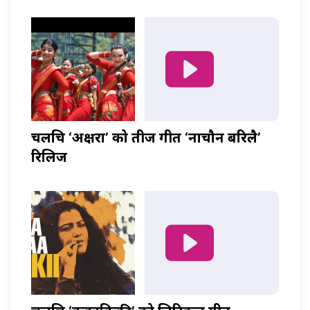
चलचित्र ‘अक्षरा’ को तीज गीत ‘नाचौन बरिलै’
रिलिज