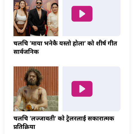
चलचित्र ‘माया भनेकै यस्तो होला’ को शीर्ष गीत
सार्वजनिक
चलचित्र ‘लज्जावती’ को ट्रेलरलाई सकारात्मक
प्रतिक्रिया