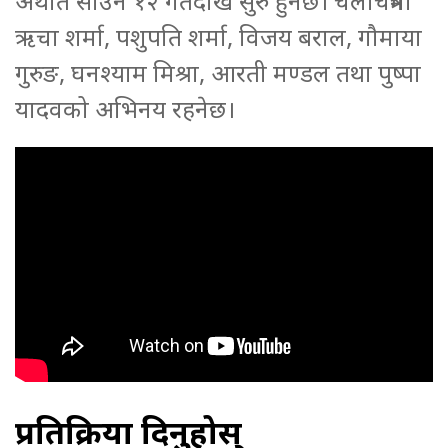
अर्थात साउन १२ गतेदेखि सुरु हुनेछ। चलचित्रमा
ऋचा शर्मा, पशुपति शर्मा, विजय बराल, गौमाया
गुरुङ, घनश्याम मिश्रा, आरती मण्डल तथा पुष्पा
यादवको अभिनय रहनेछ।
प्रतिक्रिया दिनुहोस्