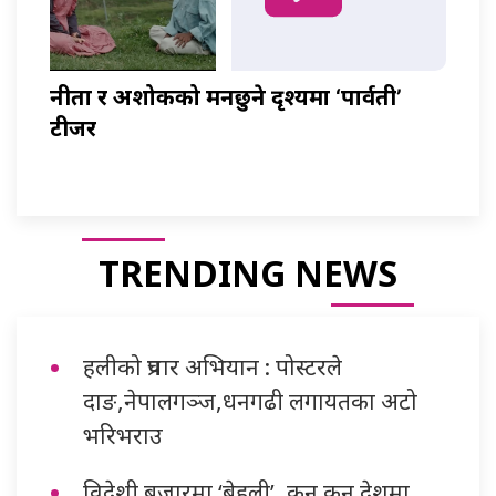
नीता र अशोकको मनछुने दृश्यमा ‘पार्वती’
टीजर
TRENDING NEWS
हलीको प्रचार अभियान : पोस्टरले
दाङ,नेपालगञ्ज,धनगढी लगायतका अटो
भरिभराउ
विदेशी बजारमा ‘बेहुली’, कुन कुन देशमा