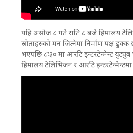
यहि असोज ८ गते राति ८ बजे हिमालय टेलिभ
स्रोताहरुको मन जित्नेमा निर्माण पक्ष ढुक
भएपछि ८ः३० मा आरटि इन्टरटेन्मेन्ट युट्युब 
हिमालय टेलिभिजन र आरटि इन्टरटेन्मेन्टमा