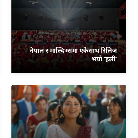
नेपाल र माल्दिभ्समा एकैसाथ रिलिज
भयो ‘हली’