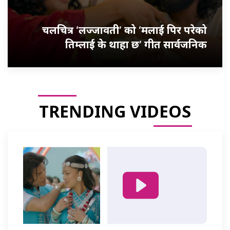
चलचित्र ‘लज्जावती’ को ‘मलाई पिर परेको
तिम्लाई के थाहा छ’ गीत सार्वजनिक
TRENDING VIDEOS