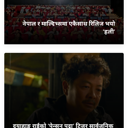
नेपाल र माल्दिभ्समा एकैसाथ रिलिज भयो
‘हली’
दयाहाङ राईको ‘पेन्सन पट्टा’ टिजर सार्वजनिक