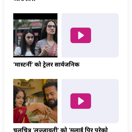
‘मास्टर्नी’ को ट्रेलर सार्वजनिक
चलचित्र ‘लज्जावती’ को ‘मलाई पिर परेको