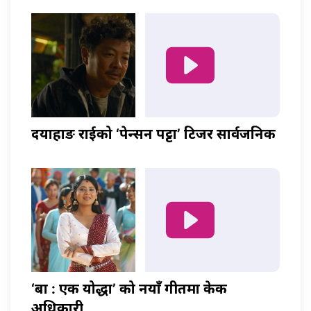
दयाहाङ राईको ‘पेन्सन पट्टा’ टिजर सार्वजनिक
‘बा : एक योद्धा’ को नयाँ गीतमा केकी
अधिकारी