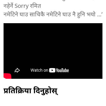
नहेर्ने Sorry रमित
नमेटिने घाउ साचिकै नमेटिने घाउ नै हुनि भयो …’
प्रतिक्रिया दिनुहोस्