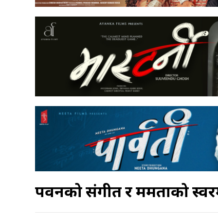
पवनको संगीत र ममताको स्वरम