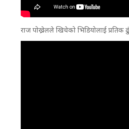
राज पोख्रेलले खिचेको भिडियोलाई प्रतिक ढु