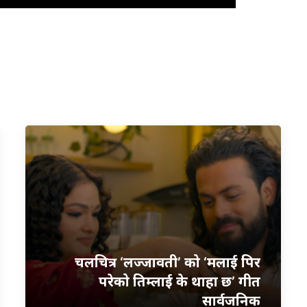
चलचित्र ‘लज्जावती’ को ‘मलाई पिर
परेको तिम्लाई के थाहा छ’ गीत
सार्वजनिक