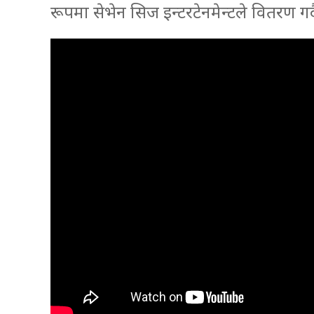
रूपमा सेभेन सिज इन्टरटेनमेन्टले वितरण गर्