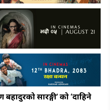
ूर्ण बहादुरको सारङ्गी’ को ‘दाहिने