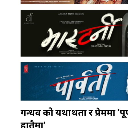
गन्धर्व को यथार्थता र प्रेममा ‘प
हातैमा’