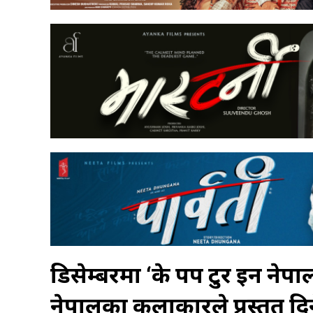
डिसेम्बरमा ‘के पप टुर इन नेपाल’
नेपालका कलाकारले प्रस्ततु दि