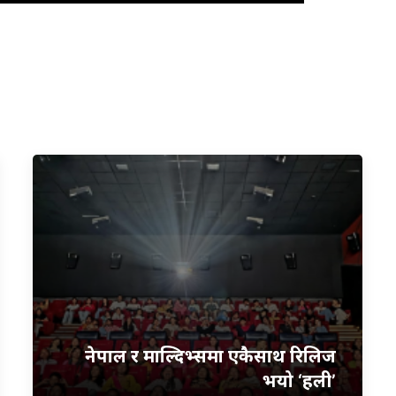
नेपाल र माल्दिभ्समा एकैसाथ रिलिज
भयो ‘हली’