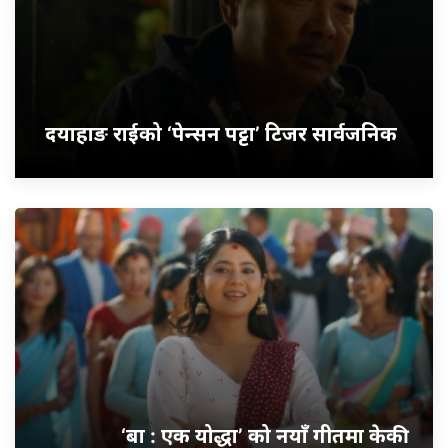
दयाहाङ राईको ‘पेन्सन पट्टा’ टिजर सार्वजनिक
‘बा : एक योद्धा’ को नयाँ गीतमा केकी