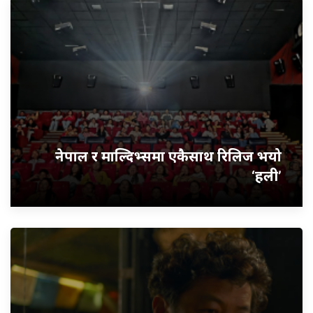
नेपाल र माल्दिभ्समा एकैसाथ रिलिज भयो
‘हली’