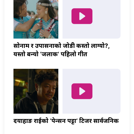
सोनाम र उपासनाको जोडी कस्तो लाग्यो?,
यस्तो बन्यो ‘जलाकी’ पहिलो गीत
दयाहाङ राईको ‘पेन्सन पट्टा’ टिजर सार्वजनिक