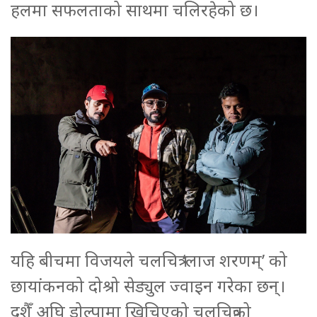
हलमा सफलताको साथमा चलिरहेको छ।
यहि बीचमा विजयले चलचित्र ‘लाज शरणम्’ को
छायांकनको दोश्रो सेड्युल ज्वाइन गरेका छन्।
दशैँ अघि डोल्पामा खिचिएको चलचित्रको