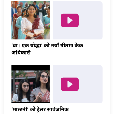
‘बा : एक योद्धा’ को नयाँ गीतमा केकी
अधिकारी
‘मास्टर्नी’ को ट्रेलर सार्वजनिक