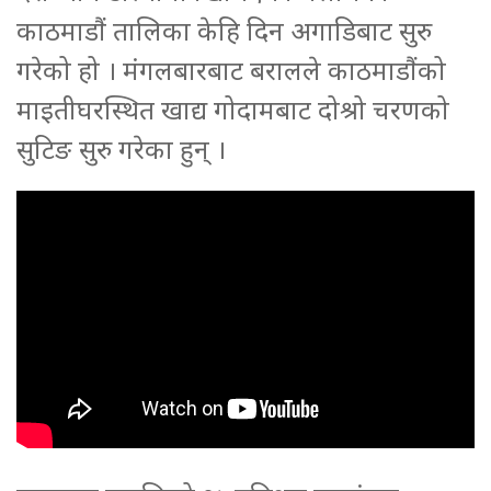
काठमाडौं तालिका केहि दिन अगाडिबाट सुरु
गरेको हो । मंगलबारबाट बरालले काठमाडौंको
माइतीघरस्थित खाद्य गोदामबाट दोश्रो चरणको
सुटिङ सुरु गरेका हुन् ।