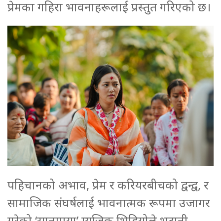
प्रेमका गहिरा भावनाहरूलाई प्रस्तुत गरिएको छ।
पहिचानको अभाव, प्रेम र करियरबीचको द्वन्द्व, र
सामाजिक संघर्षलाई भावनात्मक रूपमा उजागर
गरेको ‘सानुमाया’ म्युजिक भिडियोले भुटानी