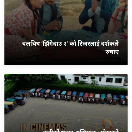
चलचित्र ‘झिँगेदाउ २’ को टिजरलाई दर्शकले
रुचाए