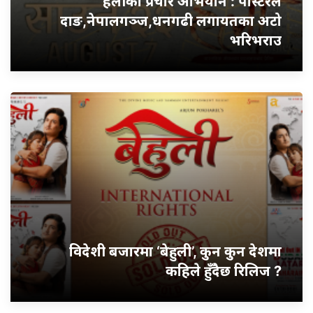
हलीको प्रचार अभियान : पोस्टरले
दाङ,नेपालगञ्ज,धनगढी लगायतका अटो
भरिभराउ
विदेशी बजारमा ‘बेहुली’, कुन कुन देशमा
कहिले हुँदैछ रिलिज ?