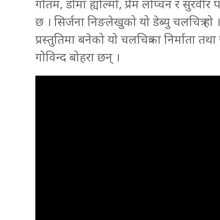
गौतम, डोमा ह्योल्मो, प्रेम लोप्चन र सु
छ । सिर्जना निङलेखुको यो डेब्यु चलचित्र हो ।
प्रस्तुतिमा बनेको यो चलचित्रका निर्माता तथा
गोविन्द बोहरा छन् ।