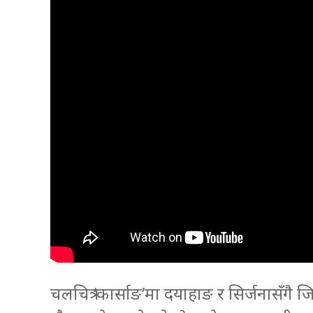
चलचित्र ‘कार्साङ’मा दयाहाङ र सिर्जनासँगै जित