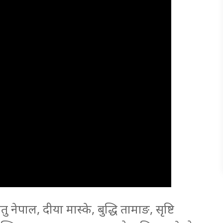
ु नेपाल, दीया मास्के, बुद्धि तामाङ, सृष्टि