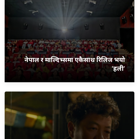
नेपाल र माल्दिभ्समा एकैसाथ रिलिज भयो
‘हली’