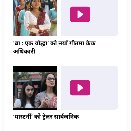
‘बा : एक योद्धा’ को नयाँ गीतमा केकी
अधिकारी
‘मास्टर्नी’ को ट्रेलर सार्वजनिक