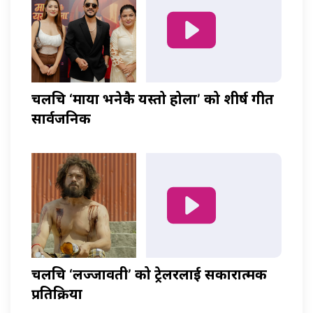
चलचित्र ‘माया भनेकै यस्तो होला’ को शीर्ष गीत
सार्वजनिक
चलचित्र ‘लज्जावती’ को ट्रेलरलाई सकारात्मक
प्रतिक्रिया