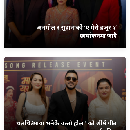
अनमोल र सुहानाको ‘ए मेरो हजुर ५’
छायांकनमा जादै
चलचित्र ‘माया भनेकै यस्तो होला’ को शीर्ष गीत