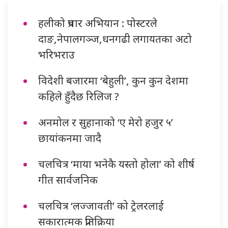
हलीको प्रचार अभियान : पोस्टरले
दाङ,नेपालगञ्ज,धनगढी लगायतका अटो
भरिभराउ
विदेशी बजारमा ‘बेहुली’, कुन कुन देशमा
कहिले हुँदैछ रिलिज ?
अनमोल र सुहानाको ‘ए मेरो हजुर ५’
छायांकनमा जादै
चलचित्र ‘माया भनेकै यस्तो होला’ को शीर्ष
गीत सार्वजनिक
चलचित्र ‘लज्जावती’ को ट्रेलरलाई
सकारात्मक प्रतिक्रिया