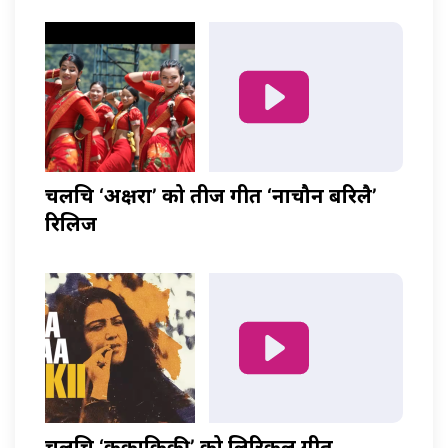
चलचित्र ‘अक्षरा’ को तीज गीत ‘नाचौन बरिलै’
रिलिज
चलचित्र ‘ककाकिकी’ को लिरिकल गीत