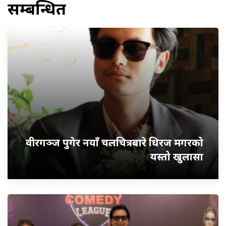
सम्बन्धित
वीरगञ्ज पुगेर नयाँ चलचित्रबारे धिरज मगरको
यस्तो खुलासा