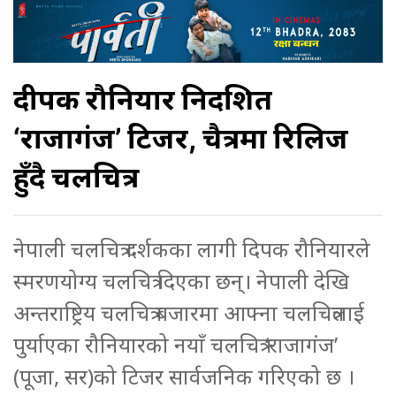
दीपक रौनियार निर्देशित
‘राजागंज’ टिजर, चैत्रमा रिलिज
हुँदै चलचित्र
नेपाली चलचित्र दर्शकका लागी दिपक रौनियारले
स्मरणयोग्य चलचित्र दिएका छन्। नेपाली देखि
अन्तराष्ट्रिय चलचित्र बजारमा आफ्ना चलचित्रलाई
पुर्याएका रौनियारको नयाँ चलचित्र ‘राजागंज’
(पूजा, सर)को टिजर सार्वजनिक गरिएको छ ।