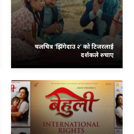
चलचित्र ‘झिँगेदाउ २’ को टिजरलाई
दर्शकले रुचाए