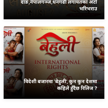
दाङ,नेपालगञ्ज,धनगढी लगायतका अटो
भरिभराउ
विदेशी बजारमा ‘बेहुली’, कुन कुन देशमा
कहिले हुँदैछ रिलिज ?