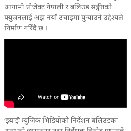
आगामी प्रोजेक्ट नेपाली र बलिउड सङ्गीतको
फ्युजनलाई अझ नयाँ उचाइमा पुर्‍याउने उद्देश्यले
निर्माण गरिँदै छ ।
‘झ्याइँ’ म्युजिक भिडियोको निर्देशन बलिउडका
अनुभवी छायाकार तथा निर्देशक विनोद प्रधानले