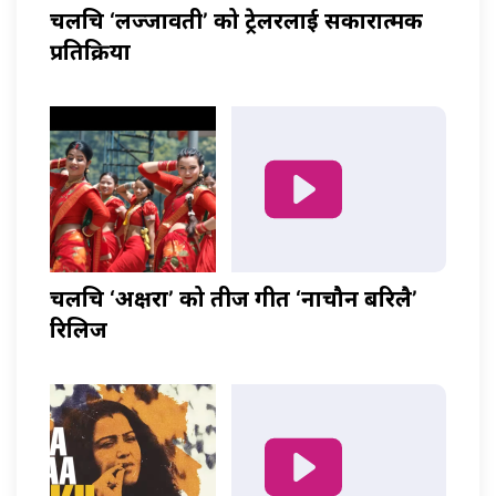
चलचित्र ‘लज्जावती’ को ट्रेलरलाई सकारात्मक
प्रतिक्रिया
चलचित्र ‘अक्षरा’ को तीज गीत ‘नाचौन बरिलै’
रिलिज