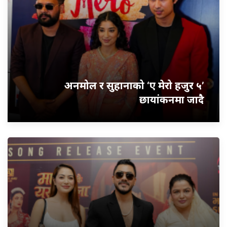
अनमोल र सुहानाको ‘ए मेरो हजुर ५’
छायांकनमा जादै