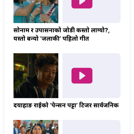
सोनाम र उपासनाको जोडी कस्तो लाग्यो?,
यस्तो बन्यो ‘जलाकी’ पहिलो गीत
दयाहाङ राईको ‘पेन्सन पट्टा’ टिजर सार्वजनिक