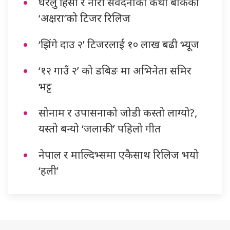
घरेलु हिंसा र नारी संवेदनाको कथा बोकेको
‘अक्षरा’को टिजर रिलिज
‘झिंगे दाउ २’ टिजरलाई १० लाख बढी भ्यूज
‘१२ गाउँ २’ को डबिङ मा अभिनेता समिर
भट्ट
सोनाम र उपासनाको जोडी कस्तो लाग्यो?,
यस्तो बन्यो ‘जलाकी’ पहिलो गीत
नेपाल र माल्दिभ्समा एकैसाथ रिलिज भयो
‘हली’