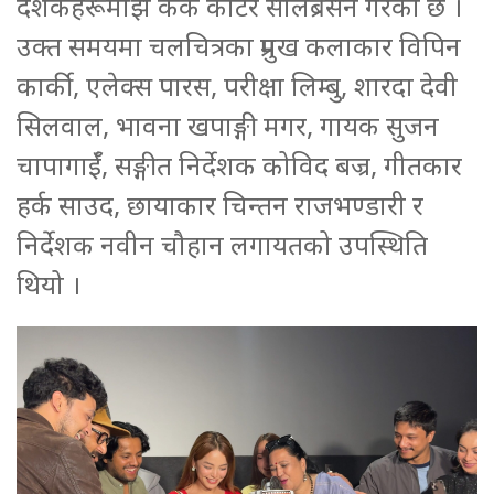
दर्शकहरूमाझ केक काटेर सेलिब्रेसन गरेको छ ।
उक्त समयमा चलचित्रका प्रमुख कलाकार विपिन
कार्की, एलेक्स पारस, परीक्षा लिम्बु, शारदा देवी
सिलवाल, भावना खपाङ्गी मगर, गायक सुजन
चापागाईँ, सङ्गीत निर्देशक कोविद बज्र, गीतकार
हर्क साउद, छायाकार चिन्तन राजभण्डारी र
निर्देशक नवीन चौहान लगायतको उपस्थिति
थियो ।