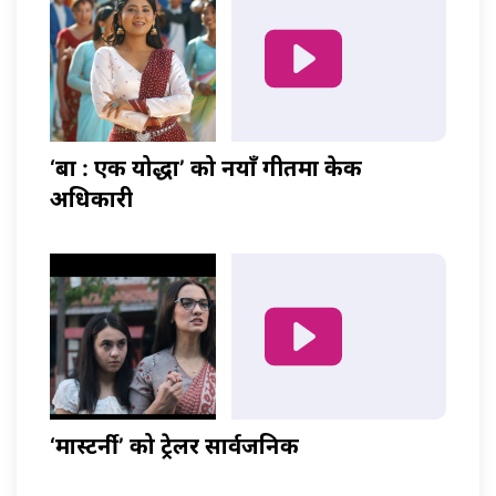
‘बा : एक योद्धा’ को नयाँ गीतमा केकी
अधिकारी
‘मास्टर्नी’ को ट्रेलर सार्वजनिक