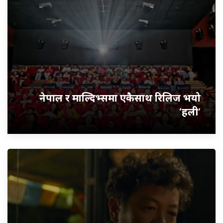
नेपाल र माल्दिभ्समा एकैसाथ रिलिज भयो
‘हली’