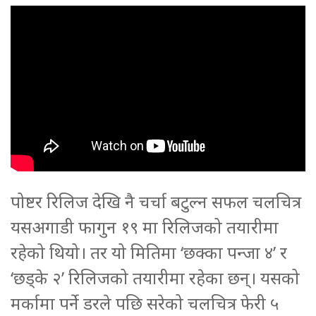
पोष्टर रिलिज देखि नै चर्चा बटुल्न सफल चलचित्र
यसअगाडी फागुन १९ मा रिलिजको तयारीमा
रहेको थियो। तर यो मितिमा ‘छक्का पन्जा ४’ र
‘छड्के २’ रिलिजको तयारीमा रहेका छन्। यसको
मर्कामा पर्ने डरले पछि सरेको चलचित्र फेरी ५