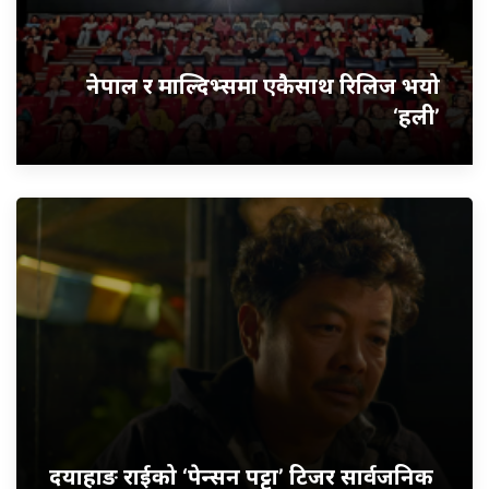
नेपाल र माल्दिभ्समा एकैसाथ रिलिज भयो
‘हली’
दयाहाङ राईको ‘पेन्सन पट्टा’ टिजर सार्वजनिक