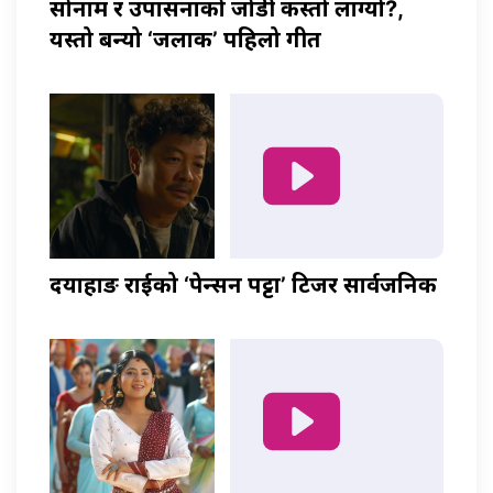
सोनाम र उपासनाको जोडी कस्तो लाग्यो?,
यस्तो बन्यो ‘जलाकी’ पहिलो गीत
दयाहाङ राईको ‘पेन्सन पट्टा’ टिजर सार्वजनिक