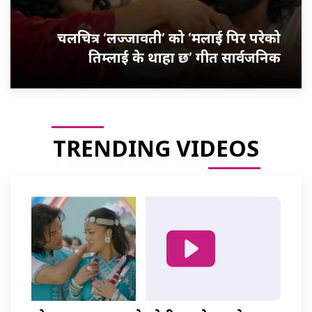
चलचित्र ‘लज्जावती’ को ‘मलाई पिर परेको
तिम्लाई के थाहा छ’ गीत सार्वजनिक
TRENDING VIDEOS