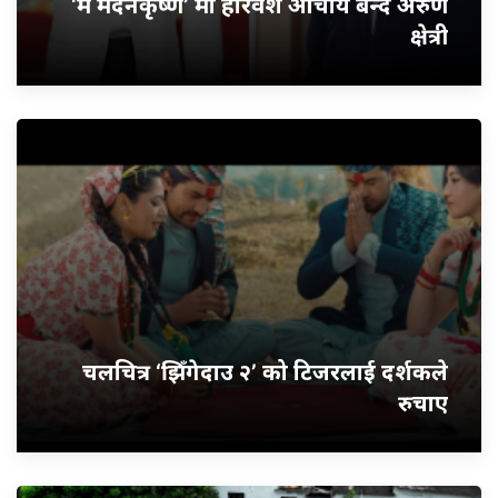
‘म मदनकृष्ण’ मा हरिवंश आचार्य बन्दै अरुण
क्षेत्री
चलचित्र ‘झिँगेदाउ २’ को टिजरलाई दर्शकले
रुचाए