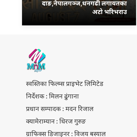
दाङ,नेपालगञ्ज,धनगढी लगायतका
अटो भरिभराउ
स्वस्तिका फिल्म्स प्राइभेट लिमिटेड
निर्देशक : मिलन ढुंगाना
प्रधान सम्पादक : मदन रिजाल
क्यामेराम्यान : धिरज गुरुङ
ग्राफिक्स डिजाइनर : विजय बस्याल