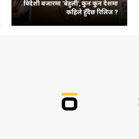
विदेशी बजारमा ‘बेहुली’, कुन कुन देशमा
कहिले हुँदैछ रिलिज ?