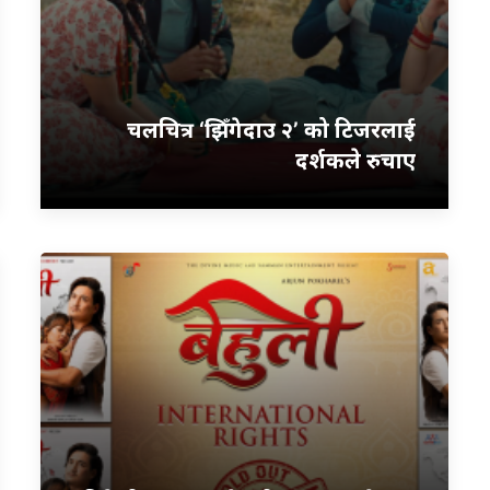
चलचित्र ‘झिँगेदाउ २’ को टिजरलाई
दर्शकले रुचाए