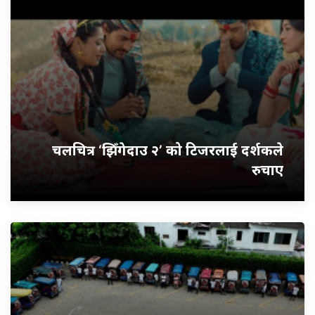
चलचित्र ‘झिँगेदाउ २’ को टिजरलाई दर्शकले
रुचाए