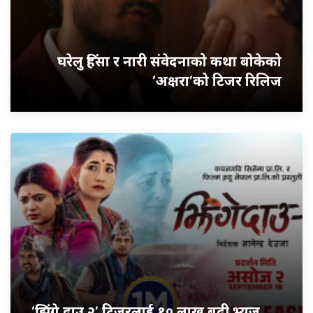
घरेलु हिंसा र नारी संवेदनाको कथा बोकेको
‘अक्षरा’को टिजर रिलिज
‘झिंगे दाउ २’ टिजरलाई १० लाख बढी भ्यूज