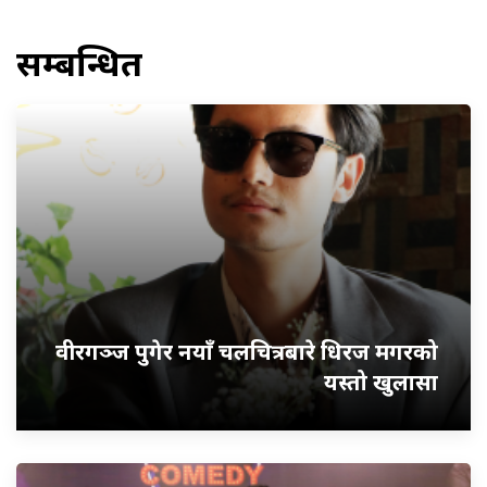
सम्बन्धित
वीरगञ्ज पुगेर नयाँ चलचित्रबारे धिरज मगरको
यस्तो खुलासा