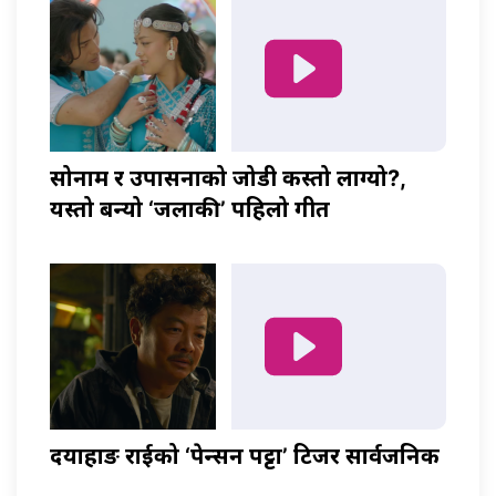
सोनाम र उपासनाको जोडी कस्तो लाग्यो?,
यस्तो बन्यो ‘जलाकी’ पहिलो गीत
दयाहाङ राईको ‘पेन्सन पट्टा’ टिजर सार्वजनिक