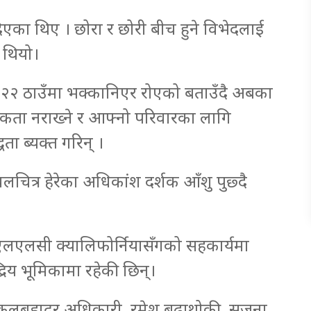
या दिएका थिए । छोरा र छोरी बीच हुने विभेदलाई
ो थियो।
२०–२२ ठाउँमा भक्कानिएर रोएको बताउँदै अबका
सिकता नराख्ने र आफ्नो परिवारका लागि
्धता ब्यक्त गरिन् ।
चित्र हेरेका अधिकांश दर्शक आँशु पुछ्दै
स एलएलसी क्यालिफोर्नियासँगको सहकार्यमा
रिय भूमिकामा रहेकी छिन्।
 कुलबहादुर अधिकारी, रमेश बुढाथोकी, सृजना