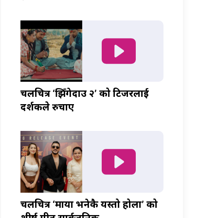
चलचित्र ‘झिँगेदाउ २’ को टिजरलाई
दर्शकले रुचाए
चलचित्र ‘माया भनेकै यस्तो होला’ को
शीर्ष गीत सार्वजनिक