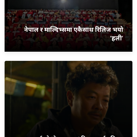
नेपाल र माल्दिभ्समा एकैसाथ रिलिज भयो
‘हली’