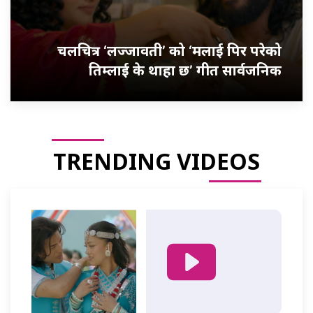
चलचित्र ‘लज्जावती’ को ‘मलाई पिर परेको
तिम्लाई के थाहा छ’ गीत सार्वजनिक
TRENDING VIDEOS