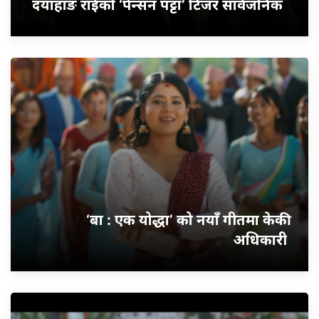
दयाहाङ राईको ‘पेन्सन पट्टा’ टिजर सार्वजनिक
‘बा : एक योद्धा’ को नयाँ गीतमा केकी
अधिकारी