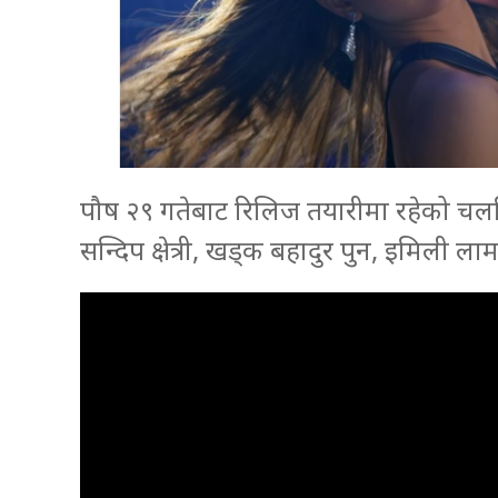
पौष २९ गतेबाट रिलिज तयारीमा रहेको चलचित्र
सन्दिप क्षेत्री, खड्क बहादुर पुन, इमिल