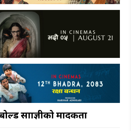
बोल्ड साम्राज्ञीको मादकता