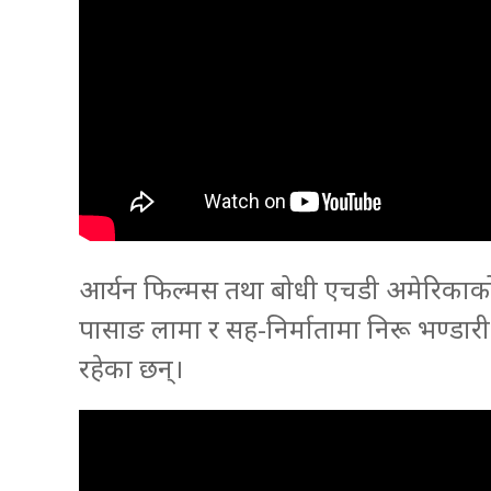
आर्यन फिल्मस तथा बोधी एचडी अमेरिकाको ब
पासाङ लामा र सह-निर्मातामा निरू भण्डार
रहेका छन्।